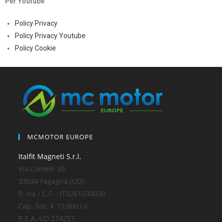
Per Youtube
Policy Privacy
Policy Privacy Youtube
Policy Cookie
MCMOTOR EUROPE
Italfit Magneti S.r.l.
Via Comelli 39
33034 Fagagna (UD)
P. Iva / C.F. : IT0261034030
Cap. Soc. € 10.000 i.v.
R.E.A. UD 274257