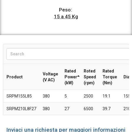
Peso:
15 a 45 Kg
Rated
Roted
Rated
Voltage
Product
Power
Speed
Torque
Dia
(V AC)
(kW)
(rpm)
(Nm)
SRPM155L85
380
5
2500
19.1
155
SRPM210L8F27
380
27
6500
39.7
210
Inviaci una richiesta per maggiori informazioni​