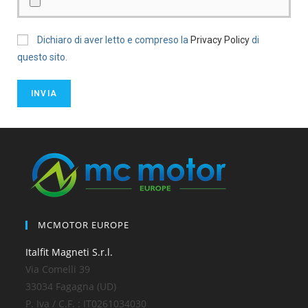
Dichiaro di aver letto e compreso la
Privacy Policy
di
questo sito.
MCMOTOR EUROPE
Italfit Magneti S.r.l.
Via Comelli 39
33034 Fagagna (UD)
P. Iva / C.F. : IT0261034030