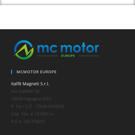
MCMOTOR EUROPE
Italfit Magneti S.r.l.
Via Comelli 39
33034 Fagagna (UD)
P. Iva / C.F. : IT0261034030
Cap. Soc. € 10.000 i.v.
R.E.A. UD 274257