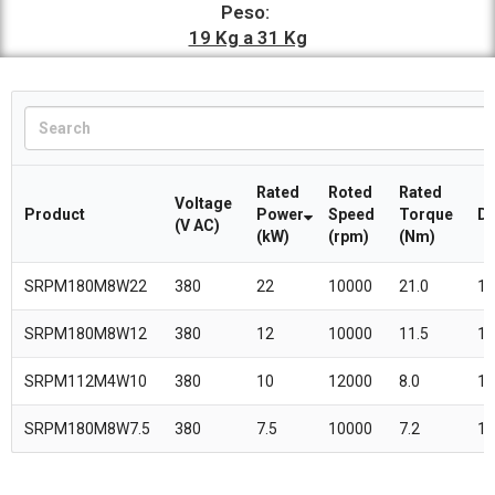
Peso:
19 Kg a 31 Kg
Rated
Roted
Rated
Voltage
Product
Power
Speed
Torque
Di
(V AC)
(kW)
(rpm)
(Nm)
SRPM180M8W22
380
22
10000
21.0
18
SRPM180M8W12
380
12
10000
11.5
18
SRPM112M4W10
380
10
12000
8.0
11
SRPM180M8W7.5
380
7.5
10000
7.2
18