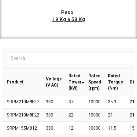
Peso:
19 Kg a 58 Kg
Rated
Roted
Rated
Voltage
Product
Power
Speed
Torque
Dia
(V AC)
(kW)
(rpm)
(Nm)
SRPM210M8F37
380
37
10000
35.3
210
SRPM210M8F22
380
22
10000
21
210
SRPM155M812
380
12
10000
11.5
155