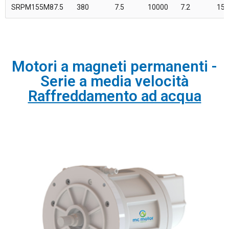
SRPM155M87.5
380
7.5
10000
7.2
155
Motori a magneti permanenti -
Serie a media velocità
Raffreddamento ad acqua