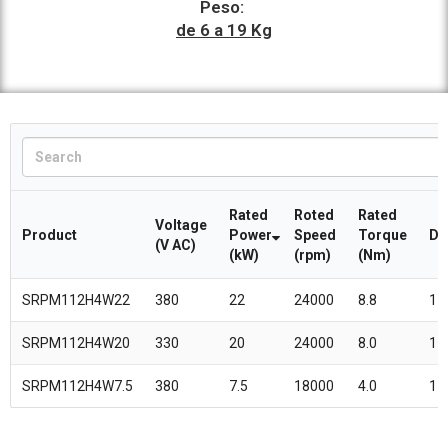
Peso:
de 6 a 19 Kg
Rated
Roted
Rated
Voltage
Product
Power
Speed
Torque
Di
(V AC)
(kW)
(rpm)
(Nm)
SRPM112H4W22
380
22
24000
8.8
11
SRPM112H4W20
330
20
24000
8.0
11
SRPM112H4W7.5
380
7.5
18000
4.0
11