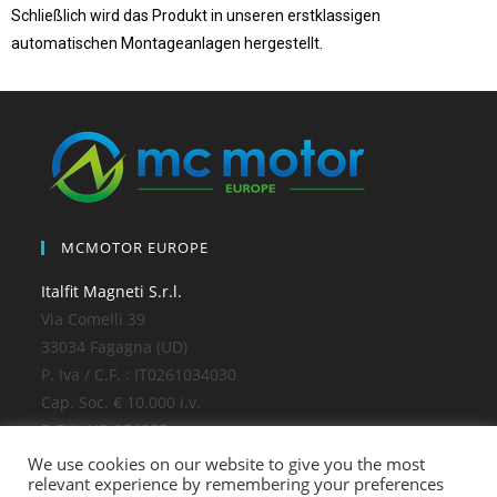
Schließlich wird das Produkt in unseren erstklassigen
automatischen Montageanlagen hergestellt.
MCMOTOR EUROPE
Italfit Magneti S.r.l.
Via Comelli 39
33034 Fagagna (UD)
P. Iva / C.F. : IT0261034030
Cap. Soc. € 10.000 i.v.
R.E.A. UD 274257
We use cookies on our website to give you the most
relevant experience by remembering your preferences